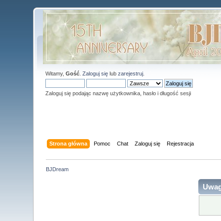
Witamy,
Gość
.
Zaloguj się
lub
zarejestruj
.
Zaloguj się podając nazwę użytkownika, hasło i długość sesji
Strona główna
Pomoc
Chat
Zaloguj się
Rejestracja
BJDream
Uwag